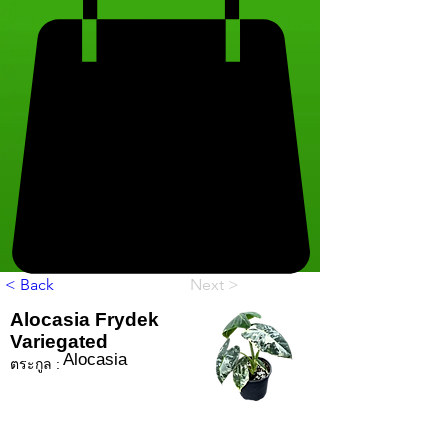
< Back
Next >
Alocasia Frydek
Variegated
Alocasia
ตระกูล :