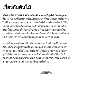
เกี่ยวกับต้นไม้
อโลคาเซีย ฟรายเดค ด่าง
หรือ
Alocasia Frydek Variegated
เป็นไม้ใบด่างที่ได้รับความนิยมอย่างมากในหมู่คนรักต้นไม้ ด้วย
ใบที่มีลวดลายด่างขาวสวยงามตัดกับสีเขียวเข้มของใบ ทำให้ดู
โดดเด่นและมีเอกลักษณ์เฉพาะตัว ลักษณะเด่นของอโลคาเซีย
ชนิดนี้คือใบรูปหัวใจ ปลายใบแหลม ก้านใบยาว และมีเส้นใบสี
ขาวชัดเจน ลำต้นค่อนข้างสั้นและแข็งแรง ทำให้สามารถตั้งตรง
ได้ดี เหมาะสำหรับนำมาประดับตกแต่งบ้านหรือคอนโด
ความนิยมของอโลคาเซีย ฟรายเดค ด่าง นั้นเพิ่มสูงขึ้นอย่างต่อ
เนื่อง เนื่องจากรูปลักษณ์ที่สวยงามและความหลากหลายของลาย
ด่างที่แตกต่างกันไปในแต่ละต้น ทำให้ผู้ปลูกสามารถเลือกต้นที่
ถูกใจได้ตามความชอบ นอกจากนี้ อโลคาเซียชนิดนี้ยังเป็นที่
ต้องการของนักสะสมพืชทั่วโลก ส่งผลให้ราคาของต้นที่มีลายด่าง
สวยงามและหายากมีมูลค่าสูงขึ้นตามไปด้วย