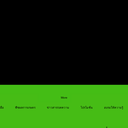
More
ยื่อ
พืชผลการเกษตร
ข่าวสาร/บทความ
โปรโมชั่น
อบรมให้ความรู้