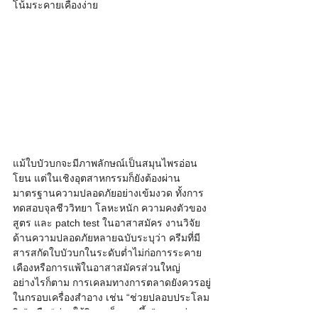
โน้มระคายเคืองง่าย
แม้ใบบัวบกจะมีภาพลักษณ์เป็นสมุนไพรอ่อน
โยน แต่ในเชิงอุตสาหกรรมก็ยังต้องผ่าน
มาตรฐานความปลอดภัยอย่างเข้มงวด ทั้งการ
ทดสอบจุลชีววิทยา โลหะหนัก ความคงตัวของ
สูตร และ patch test ในอาสาสมัคร งานวิจัย
ด้านความปลอดภัยหลายฉบับระบุว่า ครีมที่มี
สารสกัดใบบัวบกในระดับต่ำไม่ก่อการระคาย
เคืองหรือการแพ้ในอาสาสมัครส่วนใหญ่ 
อย่างไรก็ตาม การเคลมทางการตลาดยังควรอยู่
ในกรอบเครื่องสำอาง เช่น “ช่วยปลอบประโลม
ผิว” หรือ “ช่วยให้ผิวดูแข็งแรงขึ้น” มากกว่าการ