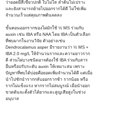
ว่ายอดมีสีเขียวปกติ ใบไม่ใส ลำต้นไม่เปราะ 
และยังสามารถย้ายไปออกรากได้ดี ไม่ใช่เพิ่ม
จำนวนเร็วแต่คุณภาพต้นลดลง
ขั้นตอนออกรากของไผ่มักใช้ ½ MS ร่วมกับ 
auxin เช่น IBA หรือ NAA โดย IBA เป็นตัวเลือก
ที่พบมากในงานวิจัย ตัวอย่างเช่น 
Dendrocalamus asper มีรายงานว่า ½ MS + 
IBA 2.0 mg/L ให้จำนวนรากและความยาวราก
ดี ส่วนไผ่บางชนิดอาจต้องใช้ IBA ร่วมกับสาร
อื่นหรือปรับระดับ auxin ให้เหมาะสม เพราะ
ปัญหาที่พบได้บ่อยคือยอดเพิ่มจำนวนได้ดี แต่เมื่อ
นำไปชักนำรากกลับออกรากช้า รากน้อย หรือ
รากไม่แข็งแรง หากรากไม่สมบูรณ์ เมื่อนำออก
ขวดต้นจะตั้งตัวได้ยากและสูญเสียสูงในช่วง
อนุบาล