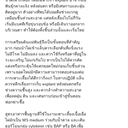
ขวดเพาะเลี้ยง โดยเฉพาะถ้า explant มาจากแม่
พันธุ์กลางแจ้ง หลังฝนตก หรือมีเศษกาบและฝุ่น
ติดอยู่มาก ตัวอย่างที่พบได้บ่อยคือช่วงแรกดู
เหมือนชิ้นส่วนสะอาด แต่หลังเลี้ยงไปไม่กี่วัน
เริ่มมีแบคทีเรียขุ่นรอบข้อ หรือมีเส้นราออกจาก
บริเวณตา ทำให้ต้องทิ้งชิ้นส่วนนั้นและเริ่มใหม่
การเตรียมต้นแม่พันธุ์จึงเป็นขั้นตอนที่สำคัญ
มาก ก่อนนำไผ่เข้าแล็บควรเลือกต้นที่แข็งแรง 
ไม่มีโรค ไม่มีแมลง และควรใช้กิ่งหรือตาที่อยู่ใน
ระยะเจริญ ไม่แก่เกินไป หากเป็นไปได้ควรตัด
แต่งหรือกระตุ้นให้แตกยอดใหม่ก่อนเก็บชิ้นส่วน 
เพราะยอดใหม่มักมีความสามารถตอบสนองต่อ
การเพาะเลี้ยงได้ดีกว่ากิ่งแก่ ในทางปฏิบัติ แล็บ
ควรหลีกเลี่ยงการเก็บ explant หลังฝนตกหรือ
ช่วงความชื้นสูง และควรล้างทำความสะอาด
เพื่อลดฝุ่น ดิน และเศษกาบก่อนเข้าสู่ขั้นตอน
ฟอกฆ่าเชื้อ
สูตรอาหารพื้นฐานที่ใช้ในงานเพาะเลี้ยงเนื้อเยื่อ
ไผ่มักเป็น MS medium ร่วมกับน้ำตาล และเติม
ฮอร์โมนกลุ่ม cytokinin เช่น BAP หรือ BA เพื่อ