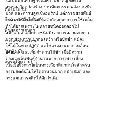
ไผ่เป็นพืชเศรษฐกิจที่มีความสำคัญทั้งด้าน
อาหาร วัสดุก่อสร้าง งานหัตถกรรม พลังงานชีว
ต้นไม้ในร่ม
มวล และการปลูกเชิงอนุรักษ์ แต่การขยายพันธุ์
การเพาะเลี้ยงเนื้อเยื่อ
ไผ่ด้วยวิธีทั่วไปยังมีข้อจำกัดอยู่มาก การใช้เมล็ด
ทำได้ยากเพราะไผ่หลายชนิดออกดอกไม่
พืชผลการเกษตร
สม่ำเสมอ และบางชนิดมีรอบการออกดอกยาว
มาก ส่วนการแยกกอ เหง้า หรือปักชำ แม้จะ
ข่าวสาร/บทความ
ใช้ได้ในทางปฏิบัติ แต่ใช้แรงงานมาก เคลื่อน
โปรโมชั่น
ย้ายยาก และเพิ่มจำนวนได้ช้า เมื่อมีความ
ต้องการต้นพันธุ์จำนวนมาก การเพาะเลี้ยง
อบรมให้ความรู้
เนื้อเยื่อจึงกลายเป็นทางเลือกที่น่าสนใจสำหรับ
การผลิตต้นไผ่ให้ได้จำนวนมาก สม่ำเสมอ และ
วางแผนการผลิตได้ดีกว่าเดิม