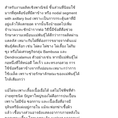
สำหรับงานผลิตเชิงพาณิชย์ ชิ้นส่วนที่นิยมใช้
มากที่สุดคือข้อที่มีตาข้าง หรือ nodal segment 
with axillary bud เพราะเป็นการกระตุ้นตาที่มี
อยู่แล้วให้แตกยอด จากนั้นจึงนำยอดไปเพิ่ม
จำนวนและชักนำรากต่อ วิธีนี้มีข้อดีคือช่วย
รักษาความเหมือนแม่พันธุ์ได้ดีกว่าการผลิตผ่าน
แคลลัส เหมาะกับไผ่ที่ต้องการขยายจากต้นแม่
พันธุ์คัดเลือก เช่น ไผ่ตง ไผ่ซาง ไผ่เลี้ยง ไผ่กิม
ซุง หรือไผ่เศรษฐกิจกลุ่ม Bambusa และ 
Dendrocalamus ตัวอย่างเช่น หากมีแม่พันธุ์ไผ่
กอหนึ่งที่ให้หน่อดี โตเร็ว และทรงกอสวย การ
ใช้ข้อหรือตาข้างจากกิ่งอ่อนจะเหมาะกว่าการ
ใช้เมล็ด เพราะช่วยรักษาลักษณะของแม่พันธุ์ได้
ใกล้เคียงกว่า
แม้ไผ่จะเพาะเลี้ยงเนื้อเยื่อได้ แต่ไม่ใช่พืชที่ทำ
ง่ายทุกชนิด ปัญหาใหญ่ของไผ่คือการปนเปื้อน 
เพราะไผ่มีข้อ ซอกกาบ และเนื้อเยื่อที่อาจมี
จุลินทรีย์แฝงอยู่ภายใน แม้จะฟอกฆ่าเชื้อผิว
แล้ว เชื้อบางส่วนอาจยังแสดงอาการภายหลังใน