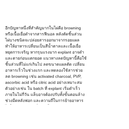
อีกปัญหาหนึ่งที่สำคัญมากในไผ่คือ browning 
หรือเนื้อเยื่อดำจากสารฟีนอล หลังตัดชิ้นส่วน 
ไผ่บางชนิดจะปล่อยสารออกมาจากรอยแผล 
ทำให้อาหารเปลี่ยนเป็นสีน้ำตาลและเนื้อเยื่อ
หยุดการเจริญ หากรุนแรงมาก explant อาจดำ
และตายก่อนแตกยอด แนวทางลดปัญหานี้คือใช้
ชิ้นส่วนที่ไม่แก่เกินไป ลดขนาดแผลตัด เปลี่ยน
อาหารเร็วในช่วงแรก และทดลองใช้สารช่วย
ลด browning เช่น activated charcoal, PVP, 
ascorbic acid หรือ citric acid อย่างเหมาะสม 
ตัวอย่างเช่น ใน batch ที่ explant เริ่มดำเร็ว
ภายในไม่กี่วัน แล็บอาจต้องปรับทั้งขั้นตอนล้าง 
ช่วงมืดหลังฟอก และความถี่ในการย้ายอาหาร 
ไม่ใช่แก้ด้วยการเพิ่มฮอร์โมนเพียงอย่างเดียว
หลังออกรากแล้ว การอนุบาลออกขวดเป็นตัว
ตัดสินว่าต้นไผ่จะกลายเป็นต้นพันธุ์ที่ใช้ปลูกได้