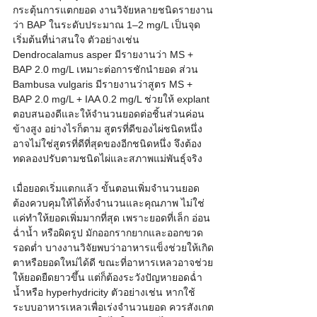
กระตุ้นการแตกยอด งานวิจัยหลายชนิดรายงาน
ว่า BAP ในระดับประมาณ 1–2 mg/L เป็นจุด
เริ่มต้นที่น่าสนใจ ตัวอย่างเช่น 
Dendrocalamus asper มีรายงานว่า MS + 
BAP 2.0 mg/L เหมาะต่อการชักนำยอด ส่วน 
Bambusa vulgaris มีรายงานว่าสูตร MS + 
BAP 2.0 mg/L + IAA 0.2 mg/L ช่วยให้ explant 
ตอบสนองดีและให้จำนวนยอดต่อชิ้นส่วนค่อน
ข้างสูง อย่างไรก็ตาม สูตรที่ดีของไผ่ชนิดหนึ่ง
อาจไม่ใช่สูตรที่ดีที่สุดของอีกชนิดหนึ่ง จึงต้อง
ทดลองปรับตามชนิดไผ่และสภาพแม่พันธุ์จริง
เมื่อยอดเริ่มแตกแล้ว ขั้นตอนเพิ่มจำนวนยอด
ต้องควบคุมให้ได้ทั้งจำนวนและคุณภาพ ไม่ใช่
แค่ทำให้ยอดเพิ่มมากที่สุด เพราะยอดที่เล็ก อ่อน 
ฉ่ำน้ำ หรือผิดรูป มักออกรากยากและออกขวด
รอดต่ำ บางงานวิจัยพบว่าอาหารแข็งช่วยให้เกิด
ตาหรือยอดใหม่ได้ดี ขณะที่อาหารเหลวอาจช่วย
ให้ยอดยืดยาวขึ้น แต่ก็ต้องระวังปัญหายอดฉ่ำ
น้ำหรือ hyperhydricity ตัวอย่างเช่น หากใช้
ระบบอาหารเหลวเพื่อเร่งจำนวนยอด ควรสังเกต