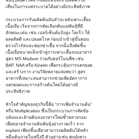
พันธุ์ปลอดโรคจากห้องแล็บจึงช่วยลดความ
เสี่ยงในการแพร่ระบาดได้อย่างมีประสิทธิภาพ
กระบวนการรับผลิตต้นมันสำปะหลังเพาะเลี้ยง
เนื้อเยื่อ เริ่มจากการคัดเลือกต้นแม่พันธุ์ที่มี
ลักษณะเด่น เช่น เปอร์เซ็นต์แป้งสูง โตเร็ว ให้
ผลผลิตดี และปลอดโรค ก่อนนำเข้าสู่ขั้นตอน
ตรวจไวรัสและฟอกฆ่าเชื้อ จากนั้นจึงตัดชิ้น
เนื้อเยื่อขนาดเล็กเข้าสู่การเพาะเลี้ยงบนอาหาร
สูตร MS Medium ร่วมกับฮอร์โมนพืช เช่น 
BAP, NAA หรือ Kinetin เพื่อกระตุ้นการแตกยอด
และสร้างราก งานวิจัยหลายแห่งพบว่า สูตร
อาหารที่เหมาะสมสามารถช่วยเพิ่มอัตราการ
แตกยอดและการสร้างต้นใหม่ได้อย่างมี
ประสิทธิภาพ
หัวใจสำคัญของธุรกิจนี้คือ “การเพิ่มจำนวนต้น” 
หรือ Multiplication ซึ่งเป็นกระบวนการตัดข้อ
ปล้องและย้ายต้นลงอาหารใหม่ซ้ำหลายรอบ 
เพื่อขยายจำนวนต้นพันธุ์อย่างรวดเร็ว จาก 
explant เพียงชิ้นเดียวสามารถผลิตต้นได้หลัก
หมื่นต้นภายในหนึ่งปี ตัวอย่างเช่น ศูนย์เพาะ