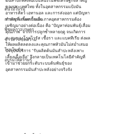
มันสำปะหลังถือเป็นหนึ่งในพืชเศรษฐกิจสำคัญ
ของประเทศไทย ทั้งในอุตสาหกรรมแป้งมัน 
ต้นไม้ในร่ม
อาหารสัตว์ เอทานอล และการส่งออก แต่ปัญหา
การเพาะเลี้ยงเนื้อเยื่อ
สำคัญที่เกษตรกรและภาคอุตสาหกรรมต้อง
เผชิญมาอย่างต่อเนื่อง คือ “ปัญหาท่อนพันธุ์เสื่อม
พืชผลการเกษตร
คุณภาพ” จากการปลูกซ้ำหลายฤดู จนเกิดการ
สะสมของโรคไวรัส เชื้อรา และแบคทีเรีย ส่งผล
ข่าวสาร/บทความ
ให้ผลผลิตลดลงและคุณภาพหัวมันไม่สม่ำเสมอ 
โปรโมชั่น
ปัจจุบันบริการ “รับผลิตต้นมันสำปะหลังเพาะ
เลี้ยงเนื้อเยื่อ” จึงกลายเป็นเทคโนโลยีสำคัญที่
อบรมให้ความรู้
เข้ามาช่วยยกระดับระบบต้นพันธุ์ของ
อุตสาหกรรมมันสำปะหลังอย่างจริงจัง