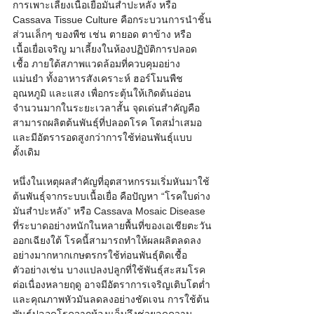
การเพาะเลี้ยงเนื้อเยื่อมันสำปะหลัง หรือ 
Cassava Tissue Culture คือกระบวนการนำชิ้น
ส่วนเล็กๆ ของพืช เช่น ตายอด ตาข้าง หรือ
เนื้อเยื่อเจริญ มาเลี้ยงในห้องปฏิบัติการปลอด
เชื้อ ภายใต้สภาพแวดล้อมที่ควบคุมอย่าง
แม่นยำ ทั้งอาหารสังเคราะห์ ฮอร์โมนพืช 
อุณหภูมิ และแสง เพื่อกระตุ้นให้เกิดต้นอ่อน
จำนวนมากในระยะเวลาสั้น จุดเด่นสำคัญคือ
สามารถผลิตต้นพันธุ์ที่ปลอดโรค โตสม่ำเสมอ 
และมีอัตรารอดสูงกว่าการใช้ท่อนพันธุ์แบบ
ดั้งเดิม
หนึ่งในเหตุผลสำคัญที่อุตสาหกรรมเริ่มหันมาใช้
ต้นพันธุ์จากระบบเนื้อเยื่อ คือปัญหา “โรคใบด่าง
มันสำปะหลัง” หรือ Cassava Mosaic Disease 
ที่ระบาดอย่างหนักในหลายพื้นที่ของเอเชียตะวัน
ออกเฉียงใต้ โรคนี้สามารถทำให้ผลผลิตลดลง
อย่างมากหากเกษตรกรใช้ท่อนพันธุ์ติดเชื้อ 
ตัวอย่างเช่น บางแปลงปลูกที่ใช้พันธุ์สะสมโรค
ต่อเนื่องหลายฤดู อาจมีอัตราการเจริญเติบโตต่ำ
และคุณภาพหัวมันลดลงอย่างชัดเจน การใช้ต้น