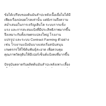
ข้อได้เปรียบของต้นมันสำปะหลังเนื้อเยื่อไม่ได้มี
เพียงเรื่องปลอดโรคเท่านั้น แต่ยังรวมถึงความ
สม่ำเสมอในการเจริญเติบโต ระบบรากแข็ง
แรง และการสะสมแป้งที่มีประสิทธิภาพมากขึ้น 
จึงเหมาะกับทั้งเกษตรแปลงใหญ่ โรงงาน
แปรรูป และระบบ Contract Farming ตัวอย่าง
เช่น โรงงานแป้งมันบางแห่งเริ่มสนับสนุน
เกษตรกรให้ใช้ต้นพันธุ์สะอาด เพื่อควบคุม
คุณภาพวัตถุดิบให้มีเปอร์เซ็นต์แป้งคงที่มากขึ้น
ปัจจุบันตลาดรับผลิตต้นมันสำปะหลังเพาะเลี้ยง
เนื้อเยื่อกำลังเติบโตอย่างต่อเนื่อง โดยเฉพาะใน
กลุ่มสายพันธุ์ยอดนิยม เช่น เกษตรศาสตร์ 50 
ระยอง 72 ระยอง 11 และสายพันธุ์ต้านทานโรค
ใบด่าง แม้ธุรกิจนี้จะต้องลงทุนสูงทั้งด้านห้อง
ปลอดเชื้อ ระบบควบคุมอุณหภูมิ เครื่องมือ 
Laminar Flow และบุคลากรเฉพาะทาง แต่เมื่อ
ผลิตในระดับจำนวนมาก ต้นทุนต่อหน่วยจะลด
ลง และให้ผลตอบแทนระยะยาวที่คุ้มค่ากับภาค