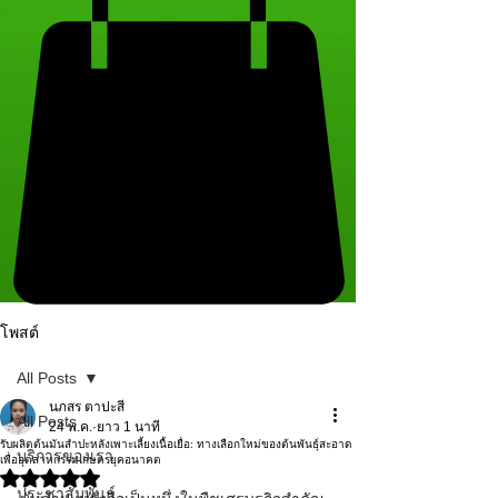
โพสต์
All Posts
นภสร ตาปะสี
All Posts
24 พ.ค.
ยาว 1 นาที
รับผลิตต้นมันสำปะหลังเพาะเลี้ยงเนื้อเยื่อ: ทางเลือกใหม่ของต้นพันธุ์สะอาด
บริการของเรา
เพื่ออุตสาหกรรมเกษตรยุคอนาคต
ได้รับ NaN เต็ม 5 ดาว
ประชาสัมพันธ์