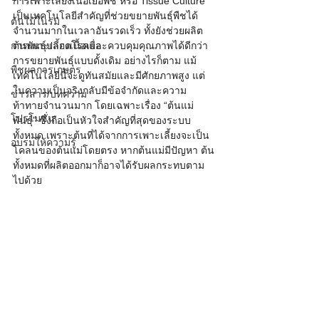
การเพาะเลี้ยงเนื้อเยื่อพืช หรือ Tissue Culture 
เป็นเทคโนโลยีสำคัญที่ช่วยขยายพันธุ์พืชได้
ต้นไม้ในร่ม
จำนวนมากในเวลาอันรวดเร็ว ทั้งยังช่วยผลิต
การเพาะเลี้ยงเนื้อเยื่อ
ต้นพันธุ์ปลอดโรคและควบคุมคุณภาพได้ดีกว่า
การขยายพันธุ์แบบดั้งเดิม อย่างไรก็ตาม แม้
พืชผลการเกษตร
เทคโนโลยีนี้จะดูทันสมัยและมีศักยภาพสูง แต่
ในความเป็นจริงกลับมีข้อจำกัดและความ
ข่าวสาร/บทความ
ท้าทายจำนวนมาก โดยเฉพาะเรื่อง “ต้นแม่
โปรโมชั่น
พันธุ์” ซึ่งถือเป็นหัวใจสำคัญที่สุดของระบบ
ทั้งหมด เพราะต้นที่ได้จากการเพาะเลี้ยงจะเป็น
อบรมให้ความรู้
โคลนของต้นแม่โดยตรง หากต้นแม่มีปัญหา ต้น
ทั้งหมดที่ผลิตออกมาก็อาจได้รับผลกระทบตาม
ไปด้วย