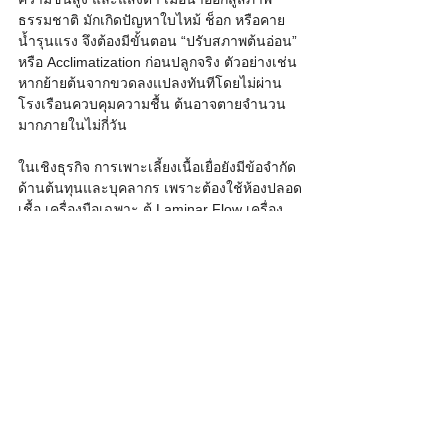
ธรรมชาติ มักเกิดปัญหาใบไหม้ ช็อก หรือคาย
น้ำรุนแรง จึงต้องมีขั้นตอน “ปรับสภาพต้นอ่อน” 
หรือ Acclimatization ก่อนปลูกจริง ตัวอย่างเช่น 
หากย้ายต้นจากขวดลงแปลงทันทีโดยไม่ผ่าน
โรงเรือนควบคุมความชื้น ต้นอาจตายจำนวน
มากภายในไม่กี่วัน
ในเชิงธุรกิจ การเพาะเลี้ยงเนื้อเยื่อยังมีข้อจำกัด
ด้านต้นทุนและบุคลากร เพราะต้องใช้ห้องปลอด
เชื้อ เครื่องมือเฉพาะ ตู้ Laminar Flow เครื่อง 
Autoclave รวมถึงผู้เชี่ยวชาญด้านสรีรวิทยาพืช
และเทคนิคปลอดเชื้อ หากเกิดความผิดพลาด
เพียงเล็กน้อย เช่น ระบบไฟฟ้าขัดข้อง หรือ
อาหารเพาะเลี้ยงปนเปื้อน อาจทำให้เสียหายทั้ง
ล็อต ตัวอย่างเช่น ห้องแลบขนาดใหญ่ที่ผลิตต้น
พันธุ์เชิงพาณิชย์ หากควบคุมระบบไม่ดีอาจสูญ
เสียต้นทุนหลักแสนถึงหลักล้านบาทในเวลาไม่
นาน
ท้ายที่สุด แม้การเพาะเลี้ยงเนื้อเยื่อจะเป็น
เทคโนโลยีสำคัญของเกษตรสมัยใหม่ แต่ก็ไม่ใช่