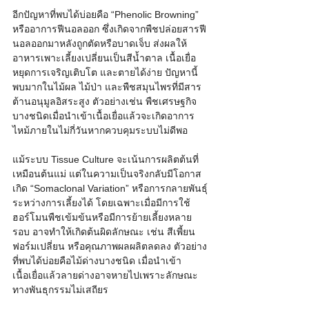
อีกปัญหาที่พบได้บ่อยคือ “Phenolic Browning” 
หรืออาการฟีนอลออก ซึ่งเกิดจากพืชปล่อยสารฟี
นอลออกมาหลังถูกตัดหรือบาดเจ็บ ส่งผลให้
อาหารเพาะเลี้ยงเปลี่ยนเป็นสีน้ำตาล เนื้อเยื่อ
หยุดการเจริญเติบโต และตายได้ง่าย ปัญหานี้
พบมากในไม้ผล ไม้ป่า และพืชสมุนไพรที่มีสาร
ต้านอนุมูลอิสระสูง ตัวอย่างเช่น พืชเศรษฐกิจ
บางชนิดเมื่อนำเข้าเนื้อเยื่อแล้วจะเกิดอาการ
ไหม้ภายในไม่กี่วันหากควบคุมระบบไม่ดีพอ
แม้ระบบ Tissue Culture จะเน้นการผลิตต้นที่
เหมือนต้นแม่ แต่ในความเป็นจริงกลับมีโอกาส
เกิด “Somaclonal Variation” หรือการกลายพันธุ์
ระหว่างการเลี้ยงได้ โดยเฉพาะเมื่อมีการใช้
ฮอร์โมนพืชเข้มข้นหรือมีการย้ายเลี้ยงหลาย
รอบ อาจทำให้เกิดต้นผิดลักษณะ เช่น สีเพี้ยน 
ฟอร์มเปลี่ยน หรือคุณภาพผลผลิตลดลง ตัวอย่าง
ที่พบได้บ่อยคือไม้ด่างบางชนิด เมื่อนำเข้า
เนื้อเยื่อแล้วลายด่างอาจหายไปเพราะลักษณะ
ทางพันธุกรรมไม่เสถียร