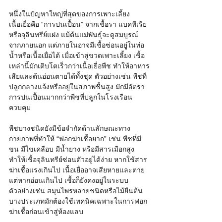
หนึ่งในปัญหาใหญ่ที่สุดของการเพาะเลี้ยง
เนื้อเยื่อคือ “การปนเปื้อน” จากเชื้อรา แบคทีเรีย 
หรือจุลินทรีย์แฝง แม้ต้นแม่พันธุ์จะดูสมบูรณ์
จากภายนอก แต่ภายในอาจมีเชื้อซ่อนอยู่ในท่อ
น้ำหรือเนื้อเยื่อได้ เมื่อเข้าสู่ขวดเพาะเลี้ยง เชื้อ
เหล่านี้มักเติบโตเร็วกว่าเนื้อเยื่อพืช ทำให้อาหาร
เสียและต้นอ่อนตายได้ทั้งชุด ตัวอย่างเช่น พืชที่
ปลูกกลางแจ้งหรืออยู่ในสภาพชื้นสูง มักมีอัตรา
การปนเปื้อนมากกว่าพืชที่ปลูกในโรงเรือน
ควบคุม
พืชบางชนิดยังมีข้อจำกัดด้านลักษณะทาง
กายภาพที่ทำให้ “ฟอกฆ่าเชื้อยาก” เช่น พืชที่มี
ขน มีไขเคลือบ มีน้ำยาง หรือมีสารเมือกสูง 
ทำให้เชื้อจุลินทรีย์ซ่อนตัวอยู่ได้ง่าย หากใช้สาร
ฆ่าเชื้อแรงเกินไป เนื้อเยื่ออาจเสียหายและตาย 
แต่หากอ่อนเกินไป เชื้อก็ยังคงอยู่ในระบบ 
ตัวอย่างเช่น สมุนไพรหลายชนิดหรือไม้ยืนต้น
บางประเภทมักต้องใช้เทคนิคเฉพาะในการฟอก
ฆ่าเชื้อก่อนเข้าสู่ห้องแลบ