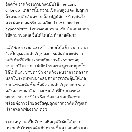
อีกครั้ง งานวิจัยเก่าบางฉบับใช้ mercuric 
chloride แต่สารนี้มีความเป็นพิษสูงและมีปัญหา
ด้านของเสียอันตราย ห้องปฏิบัติการปัจจุบันจึง
ควรพัฒนาสูตรที่ปลอดภัยกว่า เช่น sodium 
hypochlorite โดยทดสอบความเข้มข้นและเวลา
ให้สามารถลดเชื้อได้โดยไม่ทำลายคัพภะ
แม้คัพภะจะงอกและสร้างยอดได้แล้ว ระบบราก
ยังเป็นจุดอ่อนสำคัญของการผลิตต้นมะพร้าว
กะทิ ต้นที่มีเพียงรากหลักยาวหนึ่งรากอาจดู
สมบูรณ์ในขวด แต่เมื่อย้ายออกปลูกกลับดูดน้ำ
ได้ไม่ดีและปรับตัวช้า งานวิจัยพบว่าการตัดราก
หลักในระดับที่เหมาะสมสามารถกระตุ้นให้เกิด
รากแขนงเพิ่มขึ้น ซึ่งมีความสำคัญต่อการรอด
หลังออกขวด ตัวอย่างเช่น ต้นที่มีรากแขนง
หลายรากและมีใบจริงแข็งแรง ย่อมมีความ
พร้อมต่อการย้ายลงวัสดุปลูกมากกว่าต้นที่สูงแต่
มีรากหลักเพียงรากเดียว
ระยะอนุบาลเป็นอีกช่วงที่สูญเสียต้นได้มาก 
เพราะต้นในขวดคุ้นกับความชื้นสูง แสงต่ำ และ