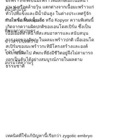
มะพร้าวกะทิเป็นมะพร้าวที่มีลักษณะเนื้อหนา 
นุ่ม ฟู หรือคล้ายวุ้น แตกต่างจากเนื้อมะพร้าวแก่
ต้นไม้ในร่ม
ทั่วไปที่แข็งและมีน้ำมันสูง ในต่างประเทศรู้จัก
การเพาะเลี้ยงเนื้อเยื่อ
กันในชื่อ Makapuno หรือ Kopyor ความพิเศษนี้
เกิดจากความผิดปกติของเอนโดสเปิร์ม ซึ่งเป็น
พืชผลการเกษตร
เนื้อเยื่อที่ทำหน้าที่สะสมอาหารและสนับสนุน
การงอกของคัพภะในผลมะพร้าวปกติ เมื่อเอนโด
ข่าวสาร/บทความ
สเปิร์มของมะพร้าวกะทิมีโครงสร้างและองค์
โปรโมชั่น
ประกอบผิดไป คัพภะที่ยังมีชีวิตอยู่จึงไม่สามารถ
งอกเป็นต้นได้อย่างสมบูรณ์ภายในผลตาม
อบรมให้ความรู้
ธรรมชาติ
เทคนิคที่ใช้แก้ปัญหานี้เรียกว่า zygotic embryo 