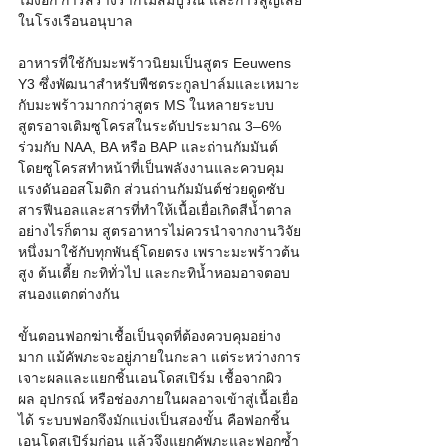
ไม่งอก การสร้างรากไม่สมบูรณ์ และการสูญเสีย
ในโรงเรือนอนุบาล
อาหารที่ใช้กับมะพร้าวนิยมเป็นสูตร Eeuwens 
Y3 ซึ่งพัฒนาสำหรับพืชตระกูลปาล์มและเหมาะ
กับมะพร้าวมากกว่าสูตร MS ในหลายระบบ 
สูตรอาจเติมซูโครสในระดับประมาณ 3–6% 
ร่วมกับ NAA, BA หรือ BAP และถ่านกัมมันต์ 
โดยซูโครสทำหน้าที่เป็นพลังงานและควบคุม
แรงดันออสโมติก ส่วนถ่านกัมมันต์ช่วยดูดซับ
สารฟีนอลและสารที่ทำให้เนื้อเยื่อเกิดสีน้ำตาล 
อย่างไรก็ตาม สูตรอาหารไม่ควรนำจากงานวิจัย
หนึ่งมาใช้กับทุกพันธุ์โดยตรง เพราะมะพร้าวต้น
สูง ต้นเตี้ย กะทิทั่วไป และกะทิน้ำหอมอาจตอบ
สนองแตกต่างกัน
ขั้นตอนฟอกฆ่าเชื้อเป็นจุดที่ต้องควบคุมอย่าง
มาก แม้คัพภะจะอยู่ภายในกะลา แต่ระหว่างการ
เจาะผลและแยกชิ้นเอนโดสเปิร์ม เชื้อจากผิว
ผล อุปกรณ์ หรือช่องภายในผลอาจเข้าสู่เนื้อเยื่อ
ได้ ระบบฟอกจึงมักแบ่งเป็นสองขั้น คือฟอกชิ้น
เอนโดสเปิร์มก่อน แล้วจึงแยกคัพภะและฟอกซ้ำ