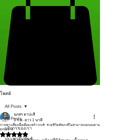
โพสต์
All Posts
นภสร ตาปะสี
All Posts
3 ก.ค.
ยาว 1 นาที
การเพาะเลี้ยงเนื้อเยื่อมะพร้าวกะทิ: ช่วยชีวิตคัพภะที่ไม่สามารถงอกเองตาม
บริการของเรา
ธรรมชาติ
ได้รับ NaN เต็ม 5 ดาว
ประชาสัมพันธ์