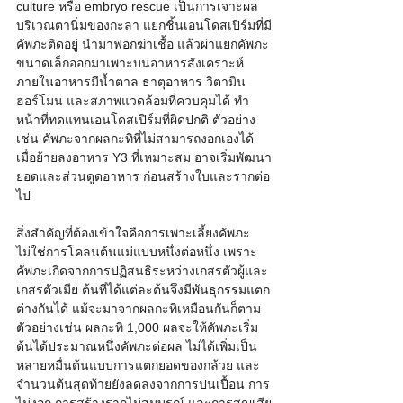
culture หรือ embryo rescue เป็นการเจาะผล
บริเวณตานิ่มของกะลา แยกชิ้นเอนโดสเปิร์มที่มี
คัพภะติดอยู่ นำมาฟอกฆ่าเชื้อ แล้วผ่าแยกคัพภะ
ขนาดเล็กออกมาเพาะบนอาหารสังเคราะห์ 
ภายในอาหารมีน้ำตาล ธาตุอาหาร วิตามิน 
ฮอร์โมน และสภาพแวดล้อมที่ควบคุมได้ ทำ
หน้าที่ทดแทนเอนโดสเปิร์มที่ผิดปกติ ตัวอย่าง
เช่น คัพภะจากผลกะทิที่ไม่สามารถงอกเองได้ 
เมื่อย้ายลงอาหาร Y3 ที่เหมาะสม อาจเริ่มพัฒนา
ยอดและส่วนดูดอาหาร ก่อนสร้างใบและรากต่อ
ไป
สิ่งสำคัญที่ต้องเข้าใจคือการเพาะเลี้ยงคัพภะ
ไม่ใช่การโคลนต้นแม่แบบหนึ่งต่อหนึ่ง เพราะ
คัพภะเกิดจากการปฏิสนธิระหว่างเกสรตัวผู้และ
เกสรตัวเมีย ต้นที่ได้แต่ละต้นจึงมีพันธุกรรมแตก
ต่างกันได้ แม้จะมาจากผลกะทิเหมือนกันก็ตาม 
ตัวอย่างเช่น ผลกะทิ 1,000 ผลจะให้คัพภะเริ่ม
ต้นได้ประมาณหนึ่งคัพภะต่อผล ไม่ได้เพิ่มเป็น
หลายหมื่นต้นแบบการแตกยอดของกล้วย และ
จำนวนต้นสุดท้ายยังลดลงจากการปนเปื้อน การ