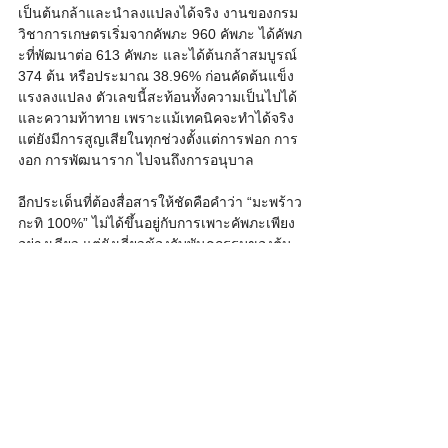
เป็นต้นกล้าและนำลงแปลงได้จริง งานของกรม
วิชาการเกษตรเริ่มจากคัพภะ 960 คัพภะ ได้คัพภ
ะที่พัฒนาต่อ 613 คัพภะ และได้ต้นกล้าสมบูรณ์ 
374 ต้น หรือประมาณ 38.96% ก่อนคัดต้นแข็ง
แรงลงแปลง ตัวเลขนี้สะท้อนทั้งความเป็นไปได้
และความท้าทาย เพราะแม้เทคนิคจะทำได้จริง 
แต่ยังมีการสูญเสียในทุกช่วงตั้งแต่การฟอก การ
งอก การพัฒนาราก ไปจนถึงการอนุบาล
อีกประเด็นที่ต้องสื่อสารให้ชัดคือคำว่า “มะพร้าว
กะทิ 100%” ไม่ได้ขึ้นอยู่กับการเพาะคัพภะเพียง
อย่างเดียว แต่ยังเกี่ยวข้องกับพันธุกรรมของต้น
และแหล่งละอองเกสรในสวน หากต้นจากคัพภะ
ถูกปลูกใกล้มะพร้าวธรรมดาโดยไม่มีการ
ควบคุมการผสม สัดส่วนผลกะทิในรุ่นต่อไปอาจ
เปลี่ยนแปลงได้ ตัวอย่างเช่น สวนพ่อแม่พันธุ์
ควรแยกจากแปลงมะพร้าวทั่วไป ควบคุมการ
ผสมเกสร บันทึก pedigree และตรวจ
เครื่องหมายทางพันธุกรรม เพื่อรักษาลักษณะ
กะทิและลักษณะน้ำหอมให้ได้ตามเป้าหมาย