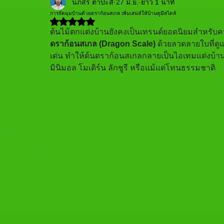
นภสร ตาปะสี
27 มิ.ย.
ยาว 1 นาที
การจัดมุมบ้านด้วยดราก้อนสเกล เพิ่มเสน่ห์ให้บ้านดูมีสไตล์
ได้รับ NaN เต็ม 5 ดาว
ต้นไม้ตกแต่งบ้านยังคงเป็นเทรนด์ยอดนิยมสำหรับคนรั
ดราก้อนสเกล (Dragon Scale)
 ด้วยลวดลายใบที่ดูแ
เด่น ทำให้ต้นดราก้อนสเกลกลายเป็นไอเทมแต่งบ้านท
มินิมอล โมเดิร์น ลักชูรี หรือแม้แต่โทนธรรมชาติ