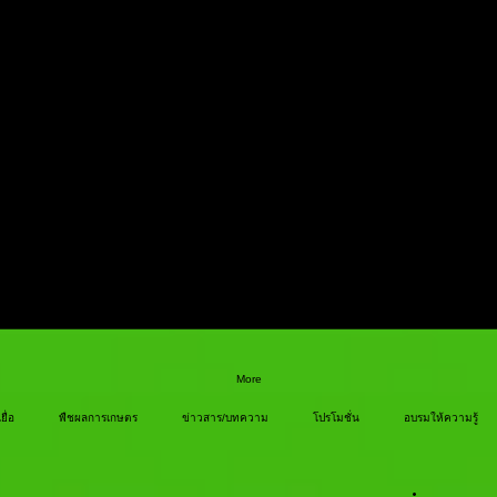
More
ยื่อ
พืชผลการเกษตร
ข่าวสาร/บทความ
โปรโมชั่น
อบรมให้ความรู้