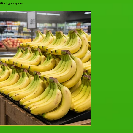
مجموعة من المقالات والأخبار المثيرة للاهتمام حول صناعة زراعة الأنسجة النباتية. اقرأ معلومات متعمقة ونصائح للعناية وآخر التطورات في التكنولوجيا الحيوية النباتية.
"الموز جراند نين": نظ
سوق الموز العال
مفترق
مقدمة: الموز الذي تعرفه، ولكن لا تعرف
شاحبة من على رف السوبر ماركت، قد