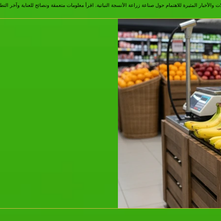
Thai Tissue Admin
3 سبتمبر 2025
9 دقيقة قراءة
رة معمقة على ملك
مي ومستقبله على
 طرق في تايلاند
 أصله عندما تلتقط موزة صفراء
 لا تدرك أبدًا أن هذه الفاكهة
المألوفة...